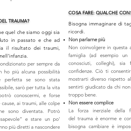
COSA FARE: QUALCHE CON
DEL TRAUMA?
Bisogna immaginare di tag
ricordi.
che quel che siamo oggi sia
Non parlarne più
duto in passato e che ad
Non coinvolgere in questa 
a il risultato dei traumi,
famiglia (ad esempio un 
nell’infanzia.
conosciuti, colleghi), sia
condizionato per sempre da
confidenze. Ciò ti consentir
 ho più alcuna possibilità
mostrarti diverso rispetto a
e perfetta se sono stata
sentirti giudicato da chi non
bile, sarò per tutta la vita
troppo bene.
otrò conoscermi, e forse
Non essere complice
 cause, ai traumi, alle colpe
La forza inerziale della 
he sono diventata. Potrò
del trauma è enorme e convi
sapevole” e stare un po'
bisogna cambiare è imposs
anno più diretti a nascondere