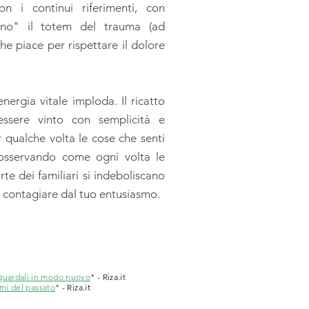
on i continui riferimenti, con
no" il totem del trauma (ad
he piace per rispettare il dolore
ergia vitale imploda. Il ricatto
ssere vinto con semplicità e
 qualche volta le cose che senti
 osservando come ogni volta le
rte dei familiari si indeboliscano
si contagiare dal tuo entusiasmo.
 guardali in modo nuovo
" - Riza.it
umi del passato
" - Riza.it