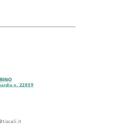
RINO
bardia n. 22859
8
tiscali.it