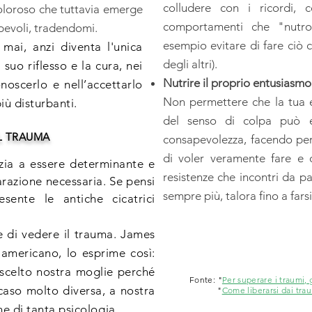
colludere con i ricordi, c
oloroso che tuttavia emerge
comportamenti che "nutro
apevoli, tradendomi.
esempio evitare di fare ciò c
mai, anzi diventa l'unica
degli altri).
l suo riflesso e la cura, nei
Nutrire il proprio entusiasmo
onoscerlo e nell’accettarlo
Non permettere che la tua en
più disturbanti.
del senso di colpa può e
L TRAUMA
consapevolezza, facendo per
di voler veramente fare e
nzia a essere determinante e
resistenze che incontri da pa
arazione necessaria. Se pensi
sempre più, talora fino a far
esente le antiche cicatrici
 di vedere il trauma. James
 americano, lo esprime così:
scelto nostra moglie perché
Fonte: "
Per superare i traumi,
caso molto diversa, a nostra
"
Come liberarsi dai tra
e di tanta psicologia.