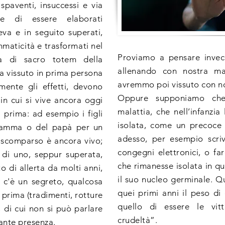
, spaventi, insuccessi e via
ce di essere elaborati
eva e in seguito superati,
ammaticità e trasformati nel
Proviamo a pensare invece
a di sacro totem della
allenando con nostra mad
l'ha vissuto in prima persona
avremmo poi vissuto con n
mente gli effetti, devono
Oppure supponiamo che
in cui si vive ancora oggi
malattia, che nell’infanzia
 prima: ad esempio i figli
isolata, come un precoce 
 mamma o del papà per un
adesso, per esempio scriv
scomparso è ancora vivo;
congegni elettronici, o fa
 di uno, seppur superata,
che rimanesse isolata in qu
ato di allerta da molti anni,
il suo nucleo germinale. 
 c'è un segreto, qualcosa
quei primi anni il peso di
 prima (tradimenti, rotture
quello di essere le vit
), di cui non si può parlare
crudeltà”.
tante presenza.